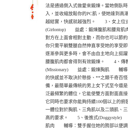
法是通過側入式做愛來鍛煉。當她側臥時
入，並收縮放鬆你的PC肌，使她達到高潮
越結實，快感就越強烈。 3、女上位
(Girlontop) 益處：鍛煉腹肌和腰
對方在上面會相對主動，而你也可以節約
你只需平躺雙腿自然伸直享受她的享受即
逐漸參與更多時，會不由自主地向上挺躍
腰腹肌肉都會得到有效鍛煉。 4、傳
(Missionary) 益處：鍛煉胸肌 
的快感並不取決於懸掛、**之類千奇百
備，最簡單最傳統的男上女下式至今還是
泛最頻繁的體位，它能使雙方面對面直接
它同時也要求你能夠持續100個以上的俯
一體位對於胸肌、三角肌以及二頭肌、三
高的要求。 5、後進式(Doggystyle
肌肉 輔導：雙手握住她的胯部以便調