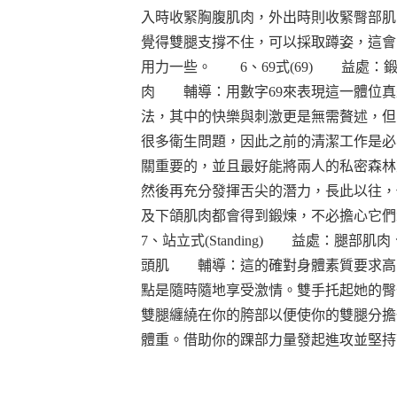
入時收緊胸腹肌肉，外出時則收緊臀部肌
覺得雙腿支撐不住，可以採取蹲姿，這會
用力一些。 6、69式(69) 益處：
肉 輔導：用數字69來表現這一體位真
法，其中的快樂與刺激更是無需贅述，但
很多衛生問題，因此之前的清潔工作是必
關重要的，並且最好能將兩人的私密森林
然後再充分發揮舌尖的潛力，長此以往，
及下頜肌肉都會得到鍛煉，不必擔心
7、站立式(Standing) 益處：腿部肌
頭肌 輔導：這的確對身體素質要求高
點是隨時隨地享受激情。雙手托起她的臀
雙腿纏繞在你的胯部以便使你的雙腿分擔
體重。借助你的踝部力量發起進攻並堅持