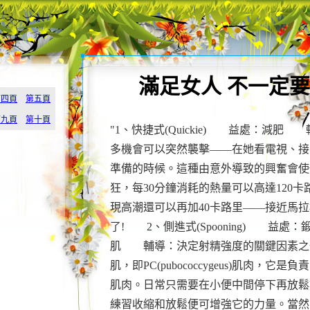
滿足女人 不一定
第四頁
第五頁
第九頁
第十頁
"1、快捷式(Quickie) 益處：減肥
多機會可以突然襲擊——在她看電視、接
準備的時候。這種由意外導致的興奮會使
狂，每30分鐘消耗的熱量可以高達120
現高潮還可以再加40卡路里——接近馬
了! 2、側進式(Spooning) 益處
肌 輔導：決定射精強度的關鍵因素之
肌，即PC(pubococcygeus)肌肉，它是
肌肉。日常只需要在小便中間停下再放鬆
練習收縮和放鬆便可增強它的力量。當然