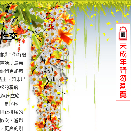
要性交
 輔導：你有很
電話…毫無
你們更加瘋
卡路里，如果出
拉松的程度
：鍛煉骨盆底
一是恥尾
負責阻止排尿的
數次，通過
，更爽的辦