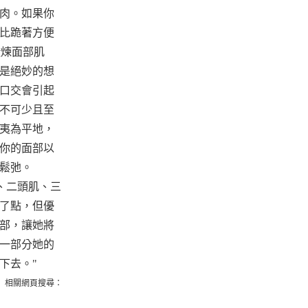
肉。如果你
比跪著方便
鍛煉面部肌
是絕妙的想
口交會引起
不可少且至
夷為平地，
你的面部以
它們鬆弛。
肉、二頭肌、三
了點，但優
部，讓她將
一部分她的
下去。"
相關網頁搜尋：