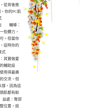
，從背後進
，你的PC肌
式
背肌肉 輔導：
一些體力，
可。但當你
，這時你的
教式
輔導：其實做愛
怪的輔助設
使用得最廣
的交流，但
臥撐，因為這
頭肌都有較
) 益處：臀部
整位置，挺